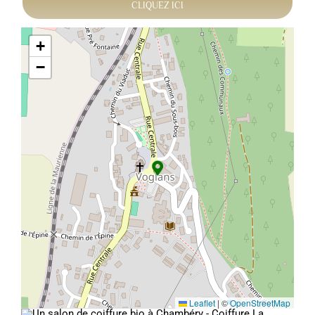
CLIQUEZ ICI
+
−
Leaflet
|
©
OpenStreetMap