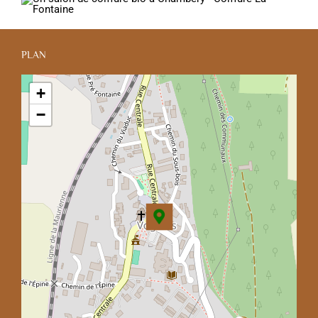
PLAN
+
−