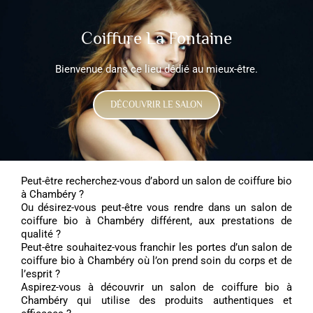
Passer
au
contenu
Coiffure La Fontaine
Bienvenue dans ce lieu dédié au mieux-être.
DÉCOUVRIR LE SALON
Peut-être recherchez-vous d’abord un salon de coiffure bio
à Chambéry ?
Ou désirez-vous peut-être vous rendre dans un salon de
coiffure bio à Chambéry différent, aux prestations de
qualité ?
Peut-être souhaitez-vous franchir les portes d’un salon de
coiffure bio à Chambéry où l’on prend soin du corps et de
l’esprit ?
Aspirez-vous à découvrir un salon de coiffure bio à
Chambéry qui utilise des produits authentiques et